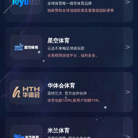
共
1
页
1
条记录
关于我们
产品中心
案例展示
新闻资讯
公司简介
塑胶跑道
公司动态
发展历程
人造草坪
企业资讯
荣誉资质
塑胶球场
技术专区
留言中心
PVC塑胶场地
技术专区1
开云（中国）
场地周边配套设
技术专区2
施
微信公众号
体育配套设施
室内外健身器材