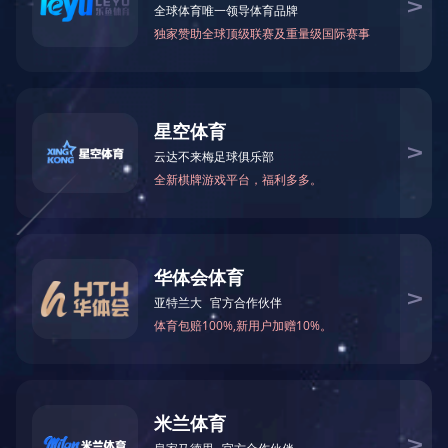
共
1
页
1
条记录
关于我们
产品中心
案例展示
新闻资讯
公司简介
塑胶跑道
公司动态
发展历程
人造草坪
企业资讯
荣誉资质
塑胶球场
技术专区
留言中心
PVC塑胶场地
技术专区1
开云（中国）
场地周边配套设
技术专区2
施
微信公众号
体育配套设施
室内外健身器材