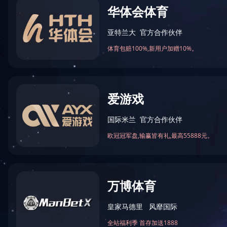
PVC塑胶场
产品中心
室内PVC运动地板
室外PVC运动地板